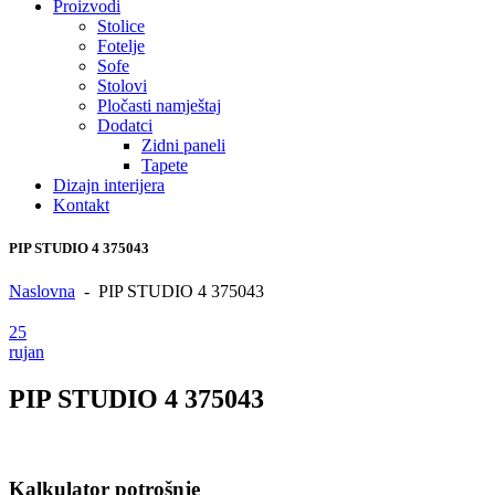
Proizvodi
Stolice
Fotelje
Sofe
Stolovi
Pločasti namještaj
Dodatci
Zidni paneli
Tapete
Dizajn interijera
Kontakt
PIP STUDIO 4 375043
Naslovna
-
PIP STUDIO 4 375043
25
rujan
PIP STUDIO 4 375043
Kalkulator potrošnje