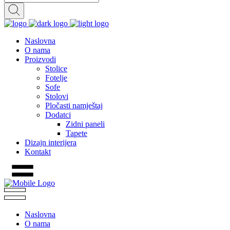
Naslovna
O nama
Proizvodi
Stolice
Fotelje
Sofe
Stolovi
Pločasti namještaj
Dodatci
Zidni paneli
Tapete
Dizajn interijera
Kontakt
Naslovna
O nama