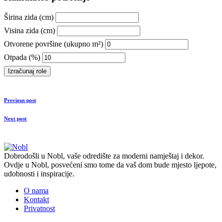
Širina zida (cm)
Visina zida (cm)
Otvorene površine (ukupno m²)
Otpada (%)
Izračunaj role
Previous post
Next post
Dobrodošli u Nobl, vaše odredište za moderni namještaj i dekor.
Ovdje u Nobl, posvećeni smo tome da vaš dom bude mjesto ljepote,
udobnosti i inspiracije.
O nama
Kontakt
Privatnost