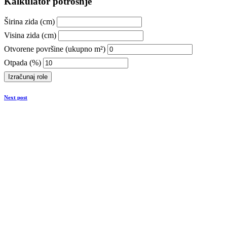
Kalkulator potrošnje
Širina zida (cm)
Visina zida (cm)
Otvorene površine (ukupno m²)
Otpada (%)
Izračunaj role
Next post