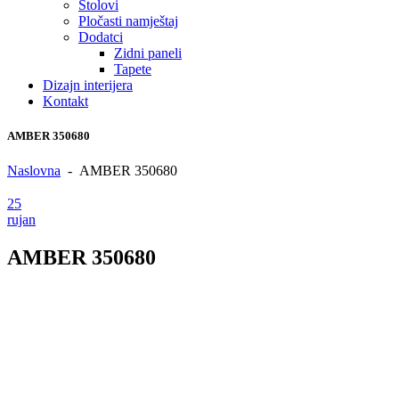
Stolovi
Pločasti namještaj
Dodatci
Zidni paneli
Tapete
Dizajn interijera
Kontakt
AMBER 350680
Naslovna
-
AMBER 350680
25
rujan
AMBER 350680