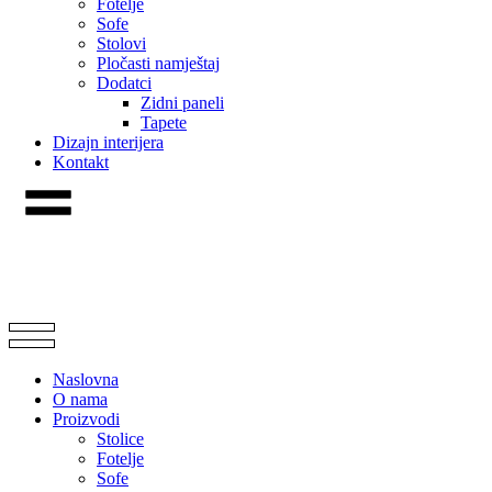
Fotelje
Sofe
Stolovi
Pločasti namještaj
Dodatci
Zidni paneli
Tapete
Dizajn interijera
Kontakt
Naslovna
O nama
Proizvodi
Stolice
Fotelje
Sofe