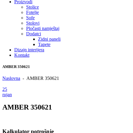
Proizvodi
Stolice
Fotelje
Sofe
Stolovi
Pločasti namještaj
Dodatci
Zidni paneli
Tapete
Dizajn interijera
Kontakt
AMBER 350621
Naslovna
-
AMBER 350621
25
rujan
AMBER 350621
Kalkulator potrošnje