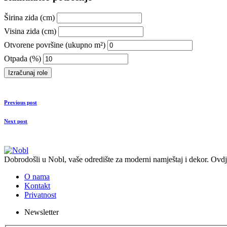
Širina zida (cm)
Visina zida (cm)
Otvorene površine (ukupno m²)
Otpada (%)
Izračunaj role
Previous post
Next post
Dobrodošli u Nobl, vaše odredište za moderni namještaj i dekor. Ovdj
O nama
Kontakt
Privatnost
Newsletter