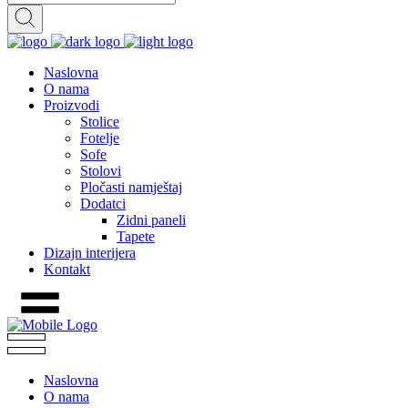
Naslovna
O nama
Proizvodi
Stolice
Fotelje
Sofe
Stolovi
Pločasti namještaj
Dodatci
Zidni paneli
Tapete
Dizajn interijera
Kontakt
Naslovna
O nama