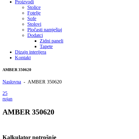
Proizvodi
Stolice
Fotelje
Sofe
Stolovi
Pločasti namještaj
Dodatci
Zidni paneli
Tapete
Dizajn interijera
Kontakt
AMBER 350620
Naslovna
-
AMBER 350620
25
rujan
AMBER 350620
Kalkulator potrošnje