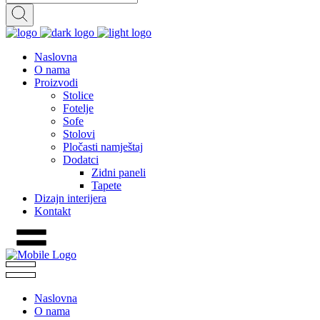
Naslovna
O nama
Proizvodi
Stolice
Fotelje
Sofe
Stolovi
Pločasti namještaj
Dodatci
Zidni paneli
Tapete
Dizajn interijera
Kontakt
Naslovna
O nama