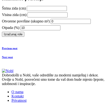
Širina zida (cm)
Visina zida (cm)
Otvorene površine (ukupno m²)
Otpada (%)
Izračunaj role
Previous post
Next post
Dobrodošli u Nobl, vaše odredište za moderni namještaj i dekor.
Ovdje u Nobl, posvećeni smo tome da vaš dom bude mjesto ljepote,
udobnosti i inspiracije.
O nama
Kontakt
Privatnost