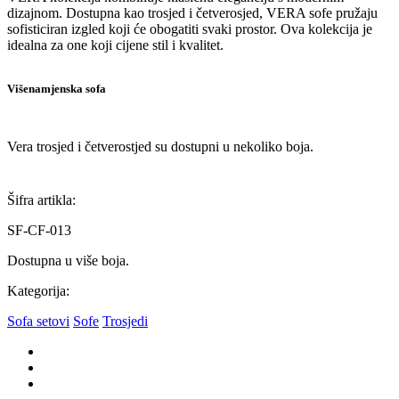
dizajnom. Dostupna kao trosjed i četverosjed, VERA sofe pružaju
sofisticiran izgled koji će obogatiti svaki prostor. Ova kolekcija je
idealna za one koji cijene stil i kvalitet.
Višenamjenska sofa
Vera trosjed i četverostjed su dostupni u nekoliko boja.
Šifra artikla:
SF-CF-013
Dostupna u više boja.
Kategorija:
Sofa setovi
Sofe
Trosjedi