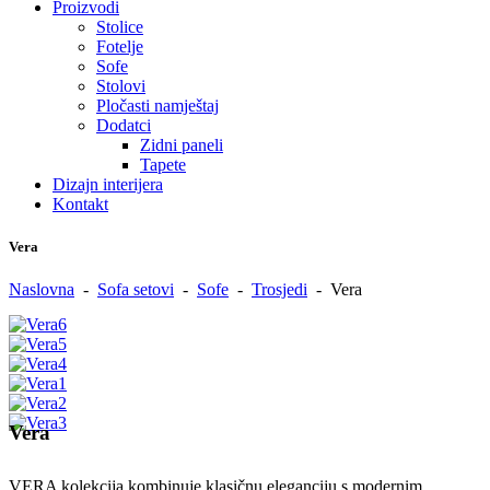
Proizvodi
Stolice
Fotelje
Sofe
Stolovi
Pločasti namještaj
Dodatci
Zidni paneli
Tapete
Dizajn interijera
Kontakt
Vera
Naslovna
-
Sofa setovi
-
Sofe
-
Trosjedi
-
Vera
Vera
VERA kolekcija kombinuje klasičnu eleganciju s modernim