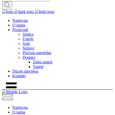
Naslovna
O nama
Proizvodi
Stolice
Fotelje
Sofe
Stolovi
Pločasti namještaj
Dodatci
Zidni paneli
Tapete
Dizajn interijera
Kontakt
Naslovna
O nama