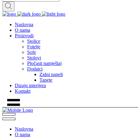
Naslovna
O nama
Proizvodi
Stolice
Fotelje
Sofe
Stolovi
Pločasti namještaj
Dodatci
Zidni paneli
Tapete
Dizajn interijera
Kontakt
Naslovna
O nama