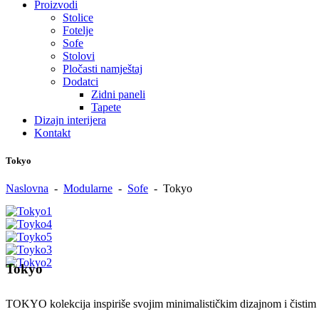
Proizvodi
Stolice
Fotelje
Sofe
Stolovi
Pločasti namještaj
Dodatci
Zidni paneli
Tapete
Dizajn interijera
Kontakt
Tokyo
Naslovna
-
Modularne
-
Sofe
-
Tokyo
Tokyo
TOKYO kolekcija inspiriše svojim minimalističkim dizajnom i čistim l