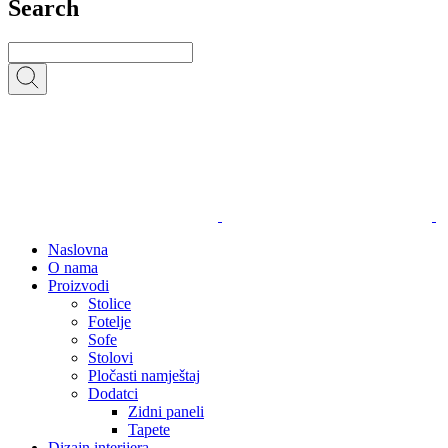
Search
Naslovna
O nama
Proizvodi
Stolice
Fotelje
Sofe
Stolovi
Pločasti namještaj
Dodatci
Zidni paneli
Tapete
Dizajn interijera