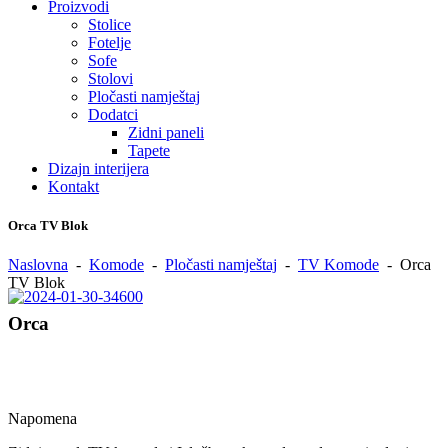
Proizvodi
Stolice
Fotelje
Sofe
Stolovi
Pločasti namještaj
Dodatci
Zidni paneli
Tapete
Dizajn interijera
Kontakt
Orca TV Blok
Naslovna
-
Komode
-
Pločasti namještaj
-
TV Komode
-
Orca
TV Blok
Orca
Napomena