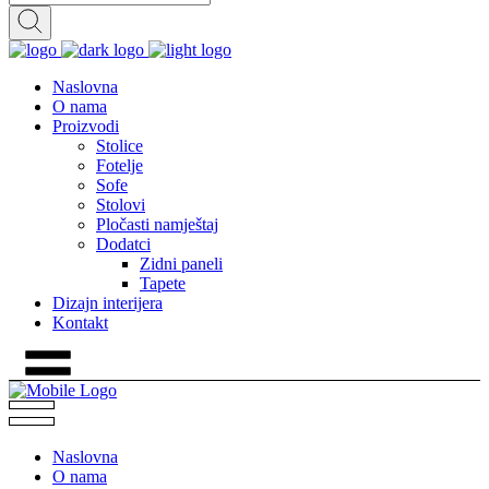
Naslovna
O nama
Proizvodi
Stolice
Fotelje
Sofe
Stolovi
Pločasti namještaj
Dodatci
Zidni paneli
Tapete
Dizajn interijera
Kontakt
Naslovna
O nama