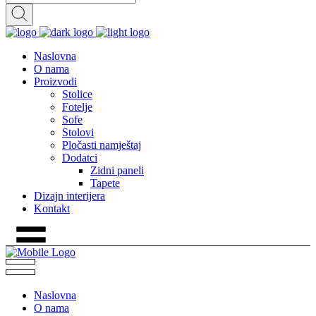
Naslovna
O nama
Proizvodi
Stolice
Fotelje
Sofe
Stolovi
Pločasti namještaj
Dodatci
Zidni paneli
Tapete
Dizajn interijera
Kontakt
Naslovna
O nama