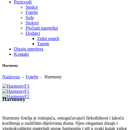
Proizvodi
Stolice
Fotelje
Sofe
Stolovi
Pločasti namještaj
Dodatci
Zidni paneli
Tapete
Dizajn interijera
Kontakt
Harmony
Naslovna
-
Fotelje
-
Harmony
Harmony
Harmony fotelja je rotirajuća, omogućavajući fleksibilnost i lakoću
korištenja u različitim dijelovima doma. Njen elegantan dizajn i
visokokvalitetni materijali unose harmoniju i stil u svaki kutak vašeg