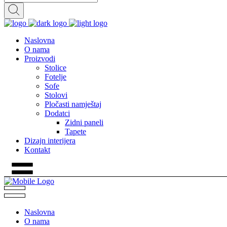
Naslovna
O nama
Proizvodi
Stolice
Fotelje
Sofe
Stolovi
Pločasti namještaj
Dodatci
Zidni paneli
Tapete
Dizajn interijera
Kontakt
Naslovna
O nama