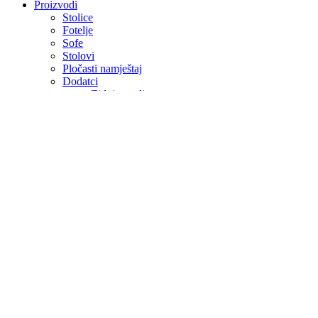
Proizvodi
Stolice
Fotelje
Sofe
Stolovi
Pločasti namještaj
Dodatci
Zidni paneli
Tapete
Dizajn interijera
Kontakt
Domino
Naslovna
-
Modularne
-
Sofa setovi
-
Sofe
-
Domino
Domino
Kolekcija Domino predstavlja jedinstvenu harmoniju sofisticiranog diz