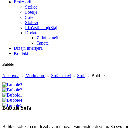
Proizvodi
Stolice
Fotelje
Sofe
Stolovi
Pločasti namještaj
Dodatci
Zidni paneli
Tapete
Dizajn interijera
Kontakt
Bubble
Naslovna
-
Modularne
-
Sofa setovi
-
Sofe
-
Bubble
Bubble Sofa
Bubble kolekcija nudi zabavan i inovativan pristup dizajnu. Sa svojim