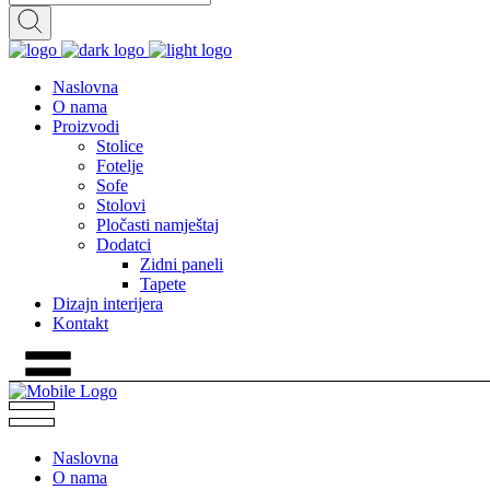
Naslovna
O nama
Proizvodi
Stolice
Fotelje
Sofe
Stolovi
Pločasti namještaj
Dodatci
Zidni paneli
Tapete
Dizajn interijera
Kontakt
Naslovna
O nama