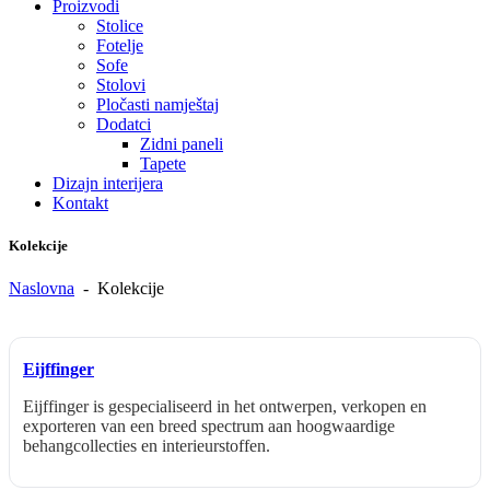
Proizvodi
Stolice
Fotelje
Sofe
Stolovi
Pločasti namještaj
Dodatci
Zidni paneli
Tapete
Dizajn interijera
Kontakt
Kolekcije
Naslovna
-
Kolekcije
Eijffinger
Eijffinger is gespecialiseerd in het ontwerpen, verkopen en
exporteren van een breed spectrum aan hoogwaardige
behangcollecties en interieurstoffen.