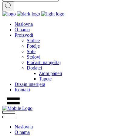
Naslovna
O nama
Proizvodi
Stolice
Fotelje
Sofe
Stolovi
Pločasti namještaj
Dodatci
Zidni paneli
Tapete
Dizajn interijera
Kontakt
Naslovna
O nama